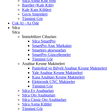
Silca Asma Kilit
Yeni
Bareller (Kale Kilit)
Kale Kapı Kilitleri
Geçiş Sistemleri
Tümünü Gör
Çok Al - Az Öde
Silca
Silca
İmmobilizer Cihazları
Silca SmartPro
SmartPro Araç Markaları
Smartpro aksesuarları
SmartPro Güncellemeler
Tümünü Gör
Anahtar Kesme Makineleri
Pantoğraf ve Bilyeli Anahtar Kesme Makineleri
Yale Anahtar Kesme Makineleri
Kasa Anahtarı Kesme Makineleri
Elektronik CNC Makineler
Tümünü Gör
Silca Ev Anahtarları
Silca Oto Anahtarları
Silca Çipsiz Oto Anahtarları
Silca Asma Kilitler
Tümünü Gör