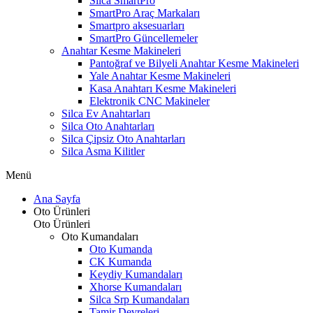
Silca SmartPro
SmartPro Araç Markaları
Smartpro aksesuarları
SmartPro Güncellemeler
Anahtar Kesme Makineleri
Pantoğraf ve Bilyeli Anahtar Kesme Makineleri
Yale Anahtar Kesme Makineleri
Kasa Anahtarı Kesme Makineleri
Elektronik CNC Makineler
Silca Ev Anahtarları
Silca Oto Anahtarları
Silca Çipsiz Oto Anahtarları
Silca Asma Kilitler
Menü
Ana Sayfa
Oto Ürünleri
Oto Ürünleri
Oto Kumandaları
Oto Kumanda
CK Kumanda
Keydiy Kumandaları
Xhorse Kumandaları
Silca Srp Kumandaları
Tamir Devreleri