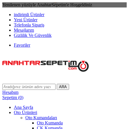
Yenilenen yüzüyle AnahtarSepetim'e Hoşgeldiniz
indirimli Ürünler
Yeni Ürünler
Telefonla Sipariş
Mesajlarım
Gizlilik Ve Güvenlik
Favoriler
ARA
Hesabım
Sepetim
(
0
)
Ana Sayfa
Oto Ürünleri
Oto Kumandaları
Oto Kumanda
CK Kumanda