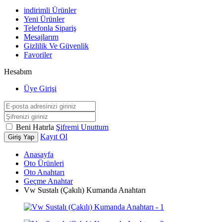
indirimli Ürünler
Yeni Ürünler
Telefonla Sipariş
Mesajlarım
Gizlilik Ve Güvenlik
Favoriler
Hesabım
Üye Girişi
Beni Hatırla
Şifremi Unuttum
Kayıt Ol
Giriş Yap
Anasayfa
Oto Ürünleri
Oto Anahtarı
Geçme Anahtar
Vw Sustalı (Çakılı) Kumanda Anahtarı