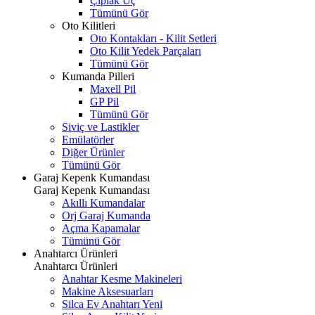
Çıplak Uç
Tümünü Gör
Oto Kilitleri
Oto Kontakları - Kilit Setleri
Oto Kilit Yedek Parçaları
Tümünü Gör
Kumanda Pilleri
Maxell Pil
GP Pil
Tümünü Gör
Siviç ve Lastikler
Emülatörler
Diğer Ürünler
Tümünü Gör
Garaj Kepenk Kumandası
Garaj Kepenk Kumandası
Akıllı Kumandalar
Orj Garaj Kumanda
Açma Kapamalar
Tümünü Gör
Anahtarcı Ürünleri
Anahtarcı Ürünleri
Anahtar Kesme Makineleri
Makine Aksesuarları
Silca Ev Anahtarı
Yeni