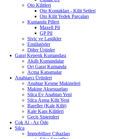
Oto Kilitleri
Oto Kontakları - Kilit Setleri
Oto Kilit Yedek Parçaları
Kumanda Pilleri
Maxell Pil
GP Pil
Siviç ve Lastikler
Emülatörler
Diğer Ürünler
Garaj Kepenk Kumandası
Akıllı Kumandalar
Orj Garaj Kumanda
Açma Kapamalar
Anahtarcı Ürünleri
Anahtar Kesme Makineleri
Makine Aksesuarları
Silca Ev Anahtarı
Yeni
Silca Asma Kilit
Yeni
Bareller (Kale Kilit)
Kale Kapı Kilitleri
Geçiş Sistemleri
Çok Al - Az Öde
Silca
İmmobilizer Cihazları