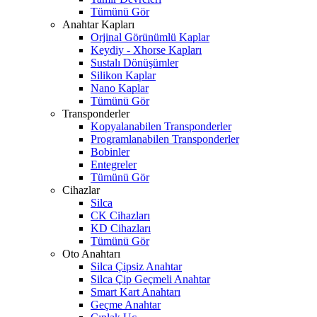
Tümünü Gör
Anahtar Kapları
Orjinal Görünümlü Kaplar
Keydiy - Xhorse Kapları
Sustalı Dönüşümler
Silikon Kaplar
Nano Kaplar
Tümünü Gör
Transponderler
Kopyalanabilen Transponderler
Programlanabilen Transponderler
Bobinler
Entegreler
Tümünü Gör
Cihazlar
Silca
CK Cihazları
KD Cihazları
Tümünü Gör
Oto Anahtarı
Silca Çipsiz Anahtar
Silca Çip Geçmeli Anahtar
Smart Kart Anahtarı
Geçme Anahtar