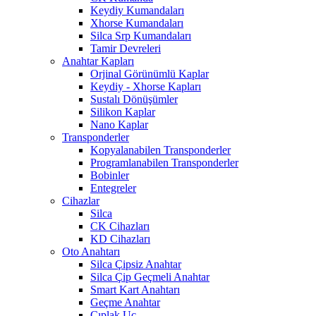
Keydiy Kumandaları
Xhorse Kumandaları
Silca Srp Kumandaları
Tamir Devreleri
Anahtar Kapları
Orjinal Görünümlü Kaplar
Keydiy - Xhorse Kapları
Sustalı Dönüşümler
Silikon Kaplar
Nano Kaplar
Transponderler
Kopyalanabilen Transponderler
Programlanabilen Transponderler
Bobinler
Entegreler
Cihazlar
Silca
CK Cihazları
KD Cihazları
Oto Anahtarı
Silca Çipsiz Anahtar
Silca Çip Geçmeli Anahtar
Smart Kart Anahtarı
Geçme Anahtar
Çıplak Uç