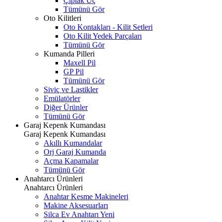
Çıplak Uç
Tümünü Gör
Oto Kilitleri
Oto Kontakları - Kilit Setleri
Oto Kilit Yedek Parçaları
Tümünü Gör
Kumanda Pilleri
Maxell Pil
GP Pil
Tümünü Gör
Siviç ve Lastikler
Emülatörler
Diğer Ürünler
Tümünü Gör
Garaj Kepenk Kumandası
Garaj Kepenk Kumandası
Akıllı Kumandalar
Orj Garaj Kumanda
Açma Kapamalar
Tümünü Gör
Anahtarcı Ürünleri
Anahtarcı Ürünleri
Anahtar Kesme Makineleri
Makine Aksesuarları
Silca Ev Anahtarı
Yeni