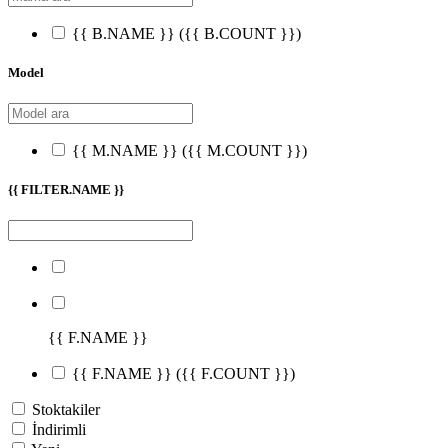
{{ B.NAME }}
({{ B.COUNT }})
Model
{{ M.NAME }}
({{ M.COUNT }})
{{ FILTER.NAME }}
{{ F.NAME }}
{{ F.NAME }}
({{ F.COUNT }})
Stoktakiler
İndirimli