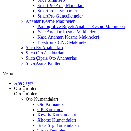
Silca SmartPro
SmartPro Araç Markaları
Smartpro aksesuarları
SmartPro Güncellemeler
Anahtar Kesme Makineleri
Pantoğraf ve Bilyeli Anahtar Kesme Makineleri
Yale Anahtar Kesme Makineleri
Kasa Anahtarı Kesme Makineleri
Elektronik CNC Makineler
Silca Ev Anahtarları
Silca Oto Anahtarları
Silca Çipsiz Oto Anahtarları
Silca Asma Kilitler
Menü
Ana Sayfa
Oto Ürünleri
Oto Ürünleri
Oto Kumandaları
Oto Kumanda
CK Kumanda
Keydiy Kumandaları
Xhorse Kumandaları
Silca Srp Kumandaları
Tamir Devreleri