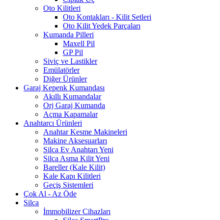
Oto Kilitleri
Oto Kontakları - Kilit Setleri
Oto Kilit Yedek Parçaları
Kumanda Pilleri
Maxell Pil
GP Pil
Siviç ve Lastikler
Emülatörler
Diğer Ürünler
Garaj Kepenk Kumandası
Akıllı Kumandalar
Orj Garaj Kumanda
Açma Kapamalar
Anahtarcı Ürünleri
Anahtar Kesme Makineleri
Makine Aksesuarları
Silca Ev Anahtarı
Yeni
Silca Asma Kilit
Yeni
Bareller (Kale Kilit)
Kale Kapı Kilitleri
Geçiş Sistemleri
Çok Al - Az Öde
Silca
İmmobilizer Cihazları