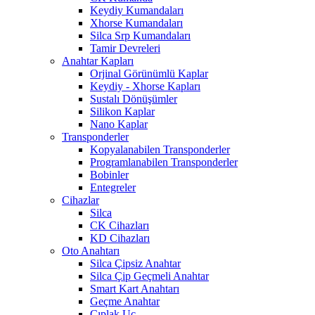
Keydiy Kumandaları
Xhorse Kumandaları
Silca Srp Kumandaları
Tamir Devreleri
Anahtar Kapları
Orjinal Görünümlü Kaplar
Keydiy - Xhorse Kapları
Sustalı Dönüşümler
Silikon Kaplar
Nano Kaplar
Transponderler
Kopyalanabilen Transponderler
Programlanabilen Transponderler
Bobinler
Entegreler
Cihazlar
Silca
CK Cihazları
KD Cihazları
Oto Anahtarı
Silca Çipsiz Anahtar
Silca Çip Geçmeli Anahtar
Smart Kart Anahtarı
Geçme Anahtar
Çıplak Uç