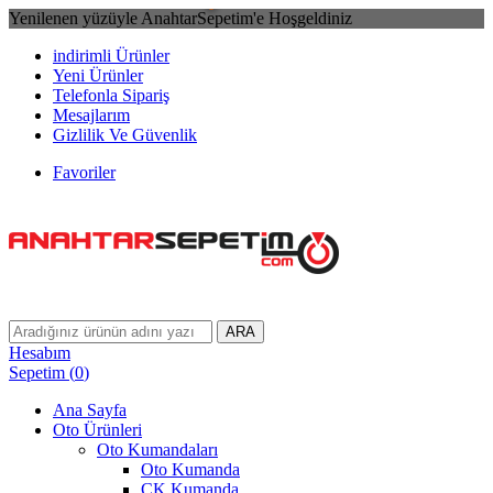
Yenilenen yüzüyle AnahtarSepetim'e Hoşgeldiniz
indirimli Ürünler
Yeni Ürünler
Telefonla Sipariş
Mesajlarım
Gizlilik Ve Güvenlik
Favoriler
ARA
Hesabım
Sepetim
(
0
)
Ana Sayfa
Oto Ürünleri
Oto Kumandaları
Oto Kumanda
CK Kumanda