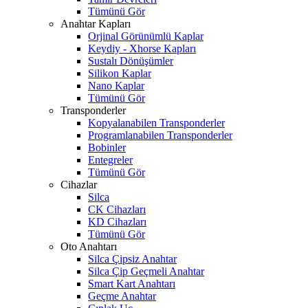
Tümünü Gör
Anahtar Kapları
Orjinal Görünümlü Kaplar
Keydiy - Xhorse Kapları
Sustalı Dönüşümler
Silikon Kaplar
Nano Kaplar
Tümünü Gör
Transponderler
Kopyalanabilen Transponderler
Programlanabilen Transponderler
Bobinler
Entegreler
Tümünü Gör
Cihazlar
Silca
CK Cihazları
KD Cihazları
Tümünü Gör
Oto Anahtarı
Silca Çipsiz Anahtar
Silca Çip Geçmeli Anahtar
Smart Kart Anahtarı
Geçme Anahtar