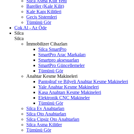
Silca Asma Kilit
Yeni
Bareller (Kale Kilit)
Kale Kapı Kilitleri
Geçiş Sistemleri
Tümünü Gör
Çok Al - Az Öde
Silca
Silca
İmmobilizer Cihazları
Silca SmartPro
SmartPro Araç Markaları
Smartpro aksesuarları
SmartPro Güncellemeler
Tümünü Gör
Anahtar Kesme Makineleri
Pantoğraf ve Bilyeli Anahtar Kesme Makineleri
Yale Anahtar Kesme Makineleri
Kasa Anahtarı Kesme Makineleri
Elektronik CNC Makineler
Tümünü Gör
Silca Ev Anahtarları
Silca Oto Anahtarları
Silca Çipsiz Oto Anahtarları
Silca Asma Kilitler
Tümünü Gör