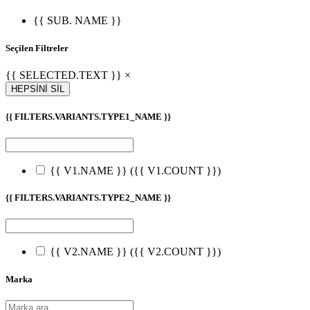
{{ SUB. NAME }}
Seçilen Filtreler
{{ SELECTED.TEXT }} ×
HEPSİNİ SİL
{{ FILTERS.VARIANTS.TYPE1_NAME }}
{{ V1.NAME }}
({{ V1.COUNT }})
{{ FILTERS.VARIANTS.TYPE2_NAME }}
{{ V2.NAME }}
({{ V2.COUNT }})
Marka