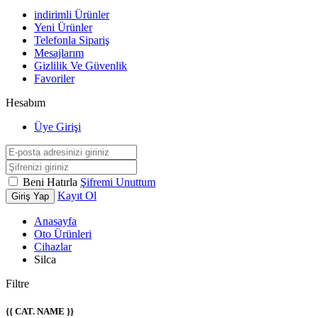
indirimli Ürünler
Yeni Ürünler
Telefonla Sipariş
Mesajlarım
Gizlilik Ve Güvenlik
Favoriler
Hesabım
Üye Girişi
Beni Hatırla
Şifremi Unuttum
Kayıt Ol
Giriş Yap
Anasayfa
Oto Ürünleri
Cihazlar
Silca
Filtre
{{ CAT. NAME }}