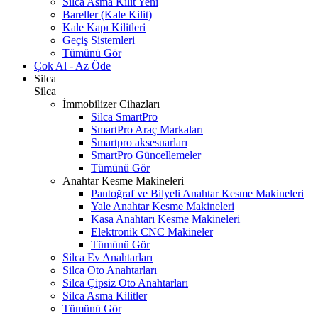
Silca Asma Kilit
Yeni
Bareller (Kale Kilit)
Kale Kapı Kilitleri
Geçiş Sistemleri
Tümünü Gör
Çok Al - Az Öde
Silca
Silca
İmmobilizer Cihazları
Silca SmartPro
SmartPro Araç Markaları
Smartpro aksesuarları
SmartPro Güncellemeler
Tümünü Gör
Anahtar Kesme Makineleri
Pantoğraf ve Bilyeli Anahtar Kesme Makineleri
Yale Anahtar Kesme Makineleri
Kasa Anahtarı Kesme Makineleri
Elektronik CNC Makineler
Tümünü Gör
Silca Ev Anahtarları
Silca Oto Anahtarları
Silca Çipsiz Oto Anahtarları
Silca Asma Kilitler
Tümünü Gör