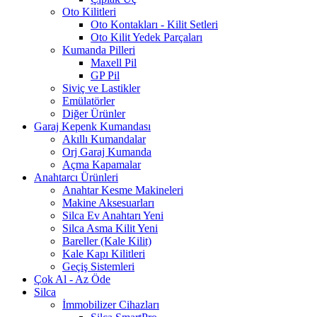
Oto Kilitleri
Oto Kontakları - Kilit Setleri
Oto Kilit Yedek Parçaları
Kumanda Pilleri
Maxell Pil
GP Pil
Siviç ve Lastikler
Emülatörler
Diğer Ürünler
Garaj Kepenk Kumandası
Akıllı Kumandalar
Orj Garaj Kumanda
Açma Kapamalar
Anahtarcı Ürünleri
Anahtar Kesme Makineleri
Makine Aksesuarları
Silca Ev Anahtarı
Yeni
Silca Asma Kilit
Yeni
Bareller (Kale Kilit)
Kale Kapı Kilitleri
Geçiş Sistemleri
Çok Al - Az Öde
Silca
İmmobilizer Cihazları