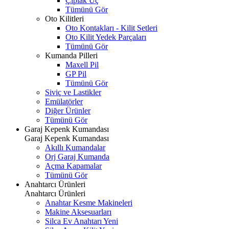
Çıplak Uç
Tümünü Gör
Oto Kilitleri
Oto Kontakları - Kilit Setleri
Oto Kilit Yedek Parçaları
Tümünü Gör
Kumanda Pilleri
Maxell Pil
GP Pil
Tümünü Gör
Siviç ve Lastikler
Emülatörler
Diğer Ürünler
Tümünü Gör
Garaj Kepenk Kumandası
Garaj Kepenk Kumandası
Akıllı Kumandalar
Orj Garaj Kumanda
Açma Kapamalar
Tümünü Gör
Anahtarcı Ürünleri
Anahtarcı Ürünleri
Anahtar Kesme Makineleri
Makine Aksesuarları
Silca Ev Anahtarı
Yeni