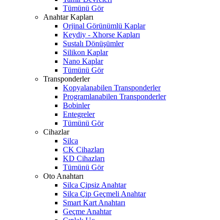
Tümünü Gör
Anahtar Kapları
Orjinal Görünümlü Kaplar
Keydiy - Xhorse Kapları
Sustalı Dönüşümler
Silikon Kaplar
Nano Kaplar
Tümünü Gör
Transponderler
Kopyalanabilen Transponderler
Programlanabilen Transponderler
Bobinler
Entegreler
Tümünü Gör
Cihazlar
Silca
CK Cihazları
KD Cihazları
Tümünü Gör
Oto Anahtarı
Silca Çipsiz Anahtar
Silca Çip Geçmeli Anahtar
Smart Kart Anahtarı
Geçme Anahtar