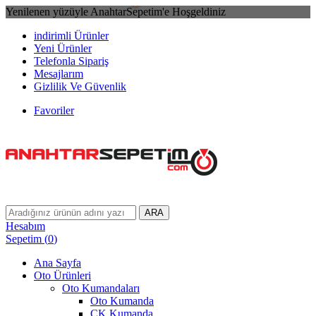
Yenilenen yüzüyle AnahtarSepetim'e Hoşgeldiniz
indirimli Ürünler
Yeni Ürünler
Telefonla Sipariş
Mesajlarım
Gizlilik Ve Güvenlik
Favoriler
ARA
Hesabım
Sepetim
(
0
)
Ana Sayfa
Oto Ürünleri
Oto Kumandaları
Oto Kumanda
CK Kumanda