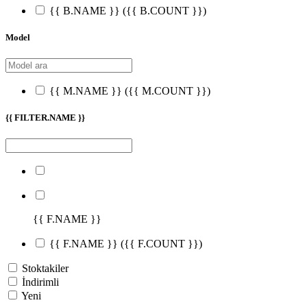
{{ B.NAME }}
({{ B.COUNT }})
Model
{{ M.NAME }}
({{ M.COUNT }})
{{ FILTER.NAME }}
{{ F.NAME }}
{{ F.NAME }}
({{ F.COUNT }})
Stoktakiler
İndirimli
Yeni