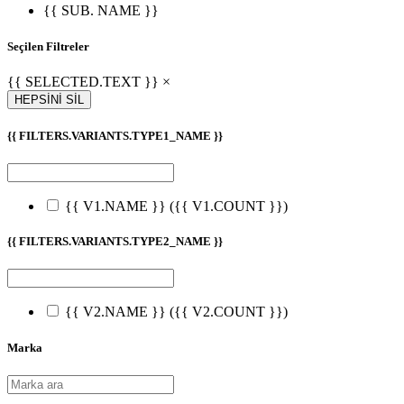
{{ SUB. NAME }}
Seçilen Filtreler
{{ SELECTED.TEXT }} ×
HEPSİNİ SİL
{{ FILTERS.VARIANTS.TYPE1_NAME }}
{{ V1.NAME }}
({{ V1.COUNT }})
{{ FILTERS.VARIANTS.TYPE2_NAME }}
{{ V2.NAME }}
({{ V2.COUNT }})
Marka