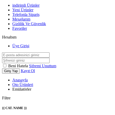
indirimli Ürünler
Yeni Ürünler
Telefonla Sipariş
Mesajlarım
Gizlilik Ve Güvenlik
Favoriler
Hesabım
Üye Girişi
Beni Hatırla
Şifremi Unuttum
Kayıt Ol
Giriş Yap
Anasayfa
Oto Ürünleri
Emülatörler
Filtre
{{ CAT. NAME }}