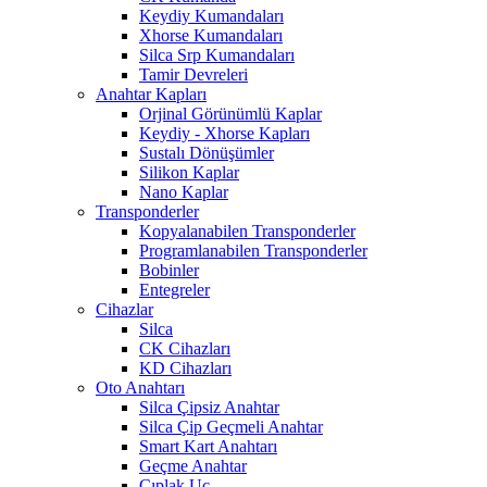
Keydiy Kumandaları
Xhorse Kumandaları
Silca Srp Kumandaları
Tamir Devreleri
Anahtar Kapları
Orjinal Görünümlü Kaplar
Keydiy - Xhorse Kapları
Sustalı Dönüşümler
Silikon Kaplar
Nano Kaplar
Transponderler
Kopyalanabilen Transponderler
Programlanabilen Transponderler
Bobinler
Entegreler
Cihazlar
Silca
CK Cihazları
KD Cihazları
Oto Anahtarı
Silca Çipsiz Anahtar
Silca Çip Geçmeli Anahtar
Smart Kart Anahtarı
Geçme Anahtar
Çıplak Uç