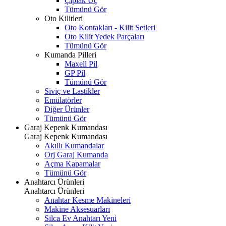
Çıplak Uç
Tümünü Gör
Oto Kilitleri
Oto Kontakları - Kilit Setleri
Oto Kilit Yedek Parçaları
Tümünü Gör
Kumanda Pilleri
Maxell Pil
GP Pil
Tümünü Gör
Siviç ve Lastikler
Emülatörler
Diğer Ürünler
Tümünü Gör
Garaj Kepenk Kumandası
Garaj Kepenk Kumandası
Akıllı Kumandalar
Orj Garaj Kumanda
Açma Kapamalar
Tümünü Gör
Anahtarcı Ürünleri
Anahtarcı Ürünleri
Anahtar Kesme Makineleri
Makine Aksesuarları
Silca Ev Anahtarı
Yeni