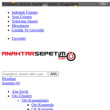
Yenilenen yüzüyle AnahtarSepetim'e Hoşgeldiniz
indirimli Ürünler
Yeni Ürünler
Telefonla Sipariş
Mesajlarım
Gizlilik Ve Güvenlik
Favoriler
ARA
Hesabım
Sepetim
(
0
)
Ana Sayfa
Oto Ürünleri
Oto Kumandaları
Oto Kumanda
CK Kumanda