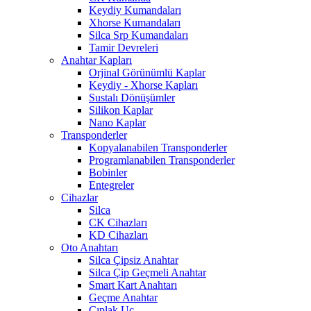
Keydiy Kumandaları
Xhorse Kumandaları
Silca Srp Kumandaları
Tamir Devreleri
Anahtar Kapları
Orjinal Görünümlü Kaplar
Keydiy - Xhorse Kapları
Sustalı Dönüşümler
Silikon Kaplar
Nano Kaplar
Transponderler
Kopyalanabilen Transponderler
Programlanabilen Transponderler
Bobinler
Entegreler
Cihazlar
Silca
CK Cihazları
KD Cihazları
Oto Anahtarı
Silca Çipsiz Anahtar
Silca Çip Geçmeli Anahtar
Smart Kart Anahtarı
Geçme Anahtar
Çıplak Uç