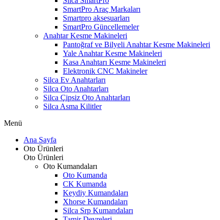
Silca SmartPro
SmartPro Araç Markaları
Smartpro aksesuarları
SmartPro Güncellemeler
Anahtar Kesme Makineleri
Pantoğraf ve Bilyeli Anahtar Kesme Makineleri
Yale Anahtar Kesme Makineleri
Kasa Anahtarı Kesme Makineleri
Elektronik CNC Makineler
Silca Ev Anahtarları
Silca Oto Anahtarları
Silca Çipsiz Oto Anahtarları
Silca Asma Kilitler
Menü
Ana Sayfa
Oto Ürünleri
Oto Ürünleri
Oto Kumandaları
Oto Kumanda
CK Kumanda
Keydiy Kumandaları
Xhorse Kumandaları
Silca Srp Kumandaları
Tamir Devreleri