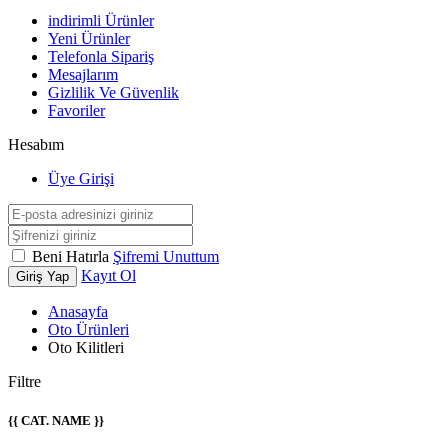
indirimli Ürünler
Yeni Ürünler
Telefonla Sipariş
Mesajlarım
Gizlilik Ve Güvenlik
Favoriler
Hesabım
Üye Girişi
Beni Hatırla
Şifremi Unuttum
Kayıt Ol
Giriş Yap
Anasayfa
Oto Ürünleri
Oto Kilitleri
Filtre
{{ CAT. NAME }}