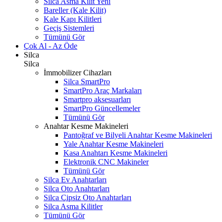
Silca Asma Kilit
Yeni
Bareller (Kale Kilit)
Kale Kapı Kilitleri
Geçiş Sistemleri
Tümünü Gör
Çok Al - Az Öde
Silca
Silca
İmmobilizer Cihazları
Silca SmartPro
SmartPro Araç Markaları
Smartpro aksesuarları
SmartPro Güncellemeler
Tümünü Gör
Anahtar Kesme Makineleri
Pantoğraf ve Bilyeli Anahtar Kesme Makineleri
Yale Anahtar Kesme Makineleri
Kasa Anahtarı Kesme Makineleri
Elektronik CNC Makineler
Tümünü Gör
Silca Ev Anahtarları
Silca Oto Anahtarları
Silca Çipsiz Oto Anahtarları
Silca Asma Kilitler
Tümünü Gör