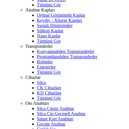
Tümünü Gör
Anahtar Kapları
Orjinal Görünümlü Kaplar
Keydiy - Xhorse Kapları
Sustalı Dönüşümler
Silikon Kaplar
Nano Kaplar
Tümünü Gör
Transponderler
Kopyalanabilen Transponderler
Programlanabilen Transponderler
Bobinler
Entegreler
Tümünü Gör
Cihazlar
Silca
CK Cihazları
KD Cihazları
Tümünü Gör
Oto Anahtarı
Silca Çipsiz Anahtar
Silca Çip Geçmeli Anahtar
Smart Kart Anahtarı
Geçme Anahtar