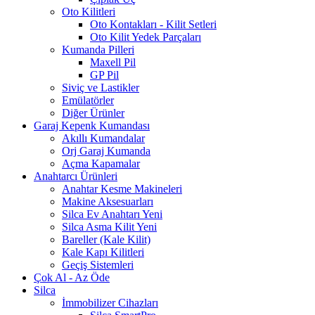
Oto Kilitleri
Oto Kontakları - Kilit Setleri
Oto Kilit Yedek Parçaları
Kumanda Pilleri
Maxell Pil
GP Pil
Siviç ve Lastikler
Emülatörler
Diğer Ürünler
Garaj Kepenk Kumandası
Akıllı Kumandalar
Orj Garaj Kumanda
Açma Kapamalar
Anahtarcı Ürünleri
Anahtar Kesme Makineleri
Makine Aksesuarları
Silca Ev Anahtarı
Yeni
Silca Asma Kilit
Yeni
Bareller (Kale Kilit)
Kale Kapı Kilitleri
Geçiş Sistemleri
Çok Al - Az Öde
Silca
İmmobilizer Cihazları