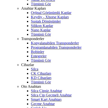
Tümünü Gör
Anahtar Kapları
Orjinal Görünümlü Kaplar
Keydiy - Xhorse Kapları
Sustalı Dönüşümler
Silikon Kaplar
Nano Kaplar
Tümünü Gör
Transponderler
Kopyalanabilen Transponderler
Programlanabilen Transponderler
Bobinler
Entegreler
Tümünü Gör
Cihazlar
Silca
CK Cihazları
KD Cihazları
Tümünü Gör
Oto Anahtarı
Silca Çipsiz Anahtar
Silca Çip Geçmeli Anahtar
Smart Kart Anahtarı
Geçme Anahtar