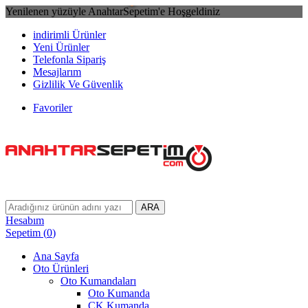
Yenilenen yüzüyle AnahtarSepetim'e Hoşgeldiniz
indirimli Ürünler
Yeni Ürünler
Telefonla Sipariş
Mesajlarım
Gizlilik Ve Güvenlik
Favoriler
ARA
Hesabım
Sepetim
(
0
)
Ana Sayfa
Oto Ürünleri
Oto Kumandaları
Oto Kumanda
CK Kumanda