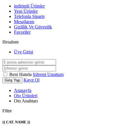
indirimli Ürünler
Yeni Ürünler
Telefonla Sipariş
Mesajlarım
Gizlilik Ve Güvenlik
Favoriler
Hesabım
Üye Girişi
Beni Hatırla
Şifremi Unuttum
Kayıt Ol
Giriş Yap
Anasayfa
Oto Ürünleri
Oto Anahtarı
Filtre
{{ CAT. NAME }}