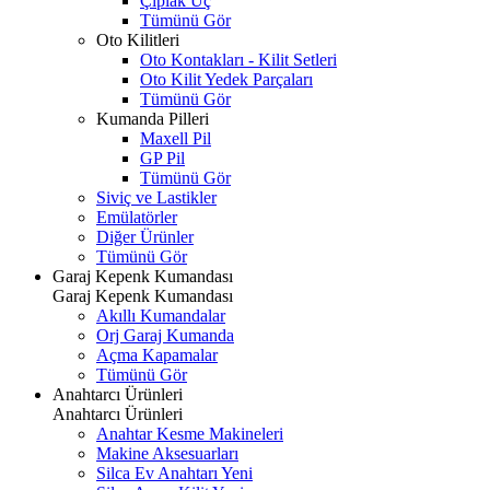
Çıplak Uç
Tümünü Gör
Oto Kilitleri
Oto Kontakları - Kilit Setleri
Oto Kilit Yedek Parçaları
Tümünü Gör
Kumanda Pilleri
Maxell Pil
GP Pil
Tümünü Gör
Siviç ve Lastikler
Emülatörler
Diğer Ürünler
Tümünü Gör
Garaj Kepenk Kumandası
Garaj Kepenk Kumandası
Akıllı Kumandalar
Orj Garaj Kumanda
Açma Kapamalar
Tümünü Gör
Anahtarcı Ürünleri
Anahtarcı Ürünleri
Anahtar Kesme Makineleri
Makine Aksesuarları
Silca Ev Anahtarı
Yeni