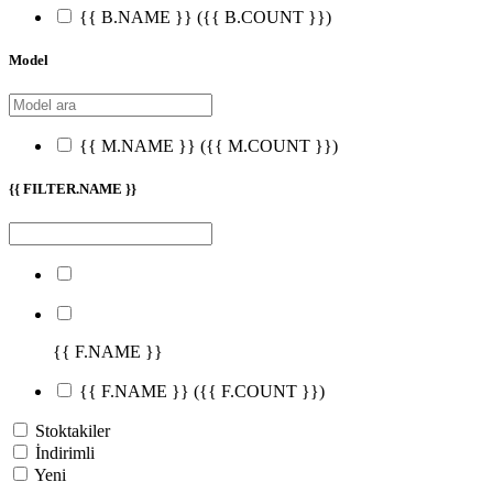
{{ B.NAME }}
({{ B.COUNT }})
Model
{{ M.NAME }}
({{ M.COUNT }})
{{ FILTER.NAME }}
{{ F.NAME }}
{{ F.NAME }}
({{ F.COUNT }})
Stoktakiler
İndirimli
Yeni