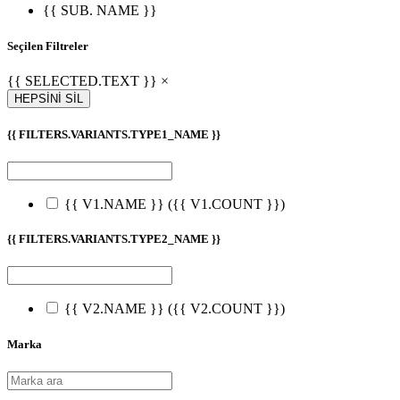
{{ SUB. NAME }}
Seçilen Filtreler
{{ SELECTED.TEXT }} ×
HEPSİNİ SİL
{{ FILTERS.VARIANTS.TYPE1_NAME }}
{{ V1.NAME }}
({{ V1.COUNT }})
{{ FILTERS.VARIANTS.TYPE2_NAME }}
{{ V2.NAME }}
({{ V2.COUNT }})
Marka