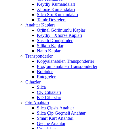
Keydiy Kumandaları
Xhorse Kumandaları
Silca Srp Kumandaları
Tamir Devreleri
Anahtar Kapları
Orjinal Görünümlü Kaplar
Keydiy - Xhorse Kapları
Sustalı Dönüşümler
Silikon Kaplar
Nano Kaplar
Transponderler
Kopyalanabilen Transponderler
Programlanabilen Transponderler
Bobinler
Entegreler
Cihazlar
Silca
CK Cihazları
KD Cihazları
Oto Anahtarı
Silca Çipsiz Anahtar
Silca Çip Geçmeli Anahtar
Smart Kart Anahtarı
Geçme Anahtar
Çıplak Uç