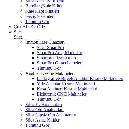
Silca Asma Kilit
Yeni
Bareller (Kale Kilit)
Kale Kapı Kilitleri
Geçiş Sistemleri
Tümünü Gör
Çok Al - Az Öde
Silca
Silca
İmmobilizer Cihazları
Silca SmartPro
SmartPro Araç Markaları
Smartpro aksesuarları
SmartPro Güncellemeler
Tümünü Gör
Anahtar Kesme Makineleri
Pantoğraf ve Bilyeli Anahtar Kesme Makineleri
Yale Anahtar Kesme Makineleri
Kasa Anahtarı Kesme Makineleri
Elektronik CNC Makineler
Tümünü Gör
Silca Ev Anahtarları
Silca Oto Anahtarları
Silca Çipsiz Oto Anahtarları
Silca Asma Kilitler
Tümünü Gör