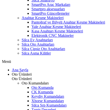
Silca SmartPro
SmartPro Araç Markaları
Smartpro aksesuarları
SmartPro Güncellemeler
Anahtar Kesme Makineleri
Pantoğraf ve Bilyeli Anahtar Kesme Makineleri
Yale Anahtar Kesme Makineleri
Kasa Anahtarı Kesme Makineleri
Elektronik CNC Makineler
Silca Ev Anahtarları
Silca Oto Anahtarları
Silca Çipsiz Oto Anahtarları
Silca Asma Kilitler
Menü
Ana Sayfa
Oto Ürünleri
Oto Ürünleri
Oto Kumandaları
Oto Kumanda
CK Kumanda
Keydiy Kumandaları
Xhorse Kumandaları
Silca Srp Kumandaları
Tamir Devreleri