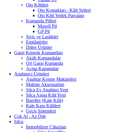
Oto Kilitleri
Oto Kontakları - Kilit Setleri
Oto Kilit Yedek Parçaları
Kumanda Pilleri
Maxell Pil
GP Pil
Siviç ve Lastikler
Emülatörler
Diğer Ürünler
Garaj Kepenk Kumandası
Akıllı Kumandalar
Orj Garaj Kumanda
Açma Kapamalar
Anahtarcı Ürünleri
Anahtar Kesme Makineleri
Makine Aksesuarları
Silca Ev Anahtarı
Yeni
Silca Asma Kilit
Yeni
Bareller (Kale Kilit)
Kale Kapı Kilitleri
Geçiş Sistemleri
Çok Al - Az Öde
Silca
İmmobilizer Cihazları