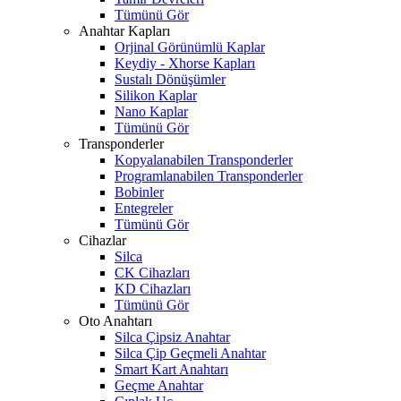
Tümünü Gör
Anahtar Kapları
Orjinal Görünümlü Kaplar
Keydiy - Xhorse Kapları
Sustalı Dönüşümler
Silikon Kaplar
Nano Kaplar
Tümünü Gör
Transponderler
Kopyalanabilen Transponderler
Programlanabilen Transponderler
Bobinler
Entegreler
Tümünü Gör
Cihazlar
Silca
CK Cihazları
KD Cihazları
Tümünü Gör
Oto Anahtarı
Silca Çipsiz Anahtar
Silca Çip Geçmeli Anahtar
Smart Kart Anahtarı
Geçme Anahtar