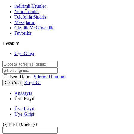
indirimli Ürünler
Yeni Ürünler
Telefonla Sipariş
Mesajlarım
Gizlilik Ve Güvenlik
Favoriler
Hesabım
Üye Girişi
Beni Hatırla
Şifremi Unuttum
Kayıt Ol
Giriş Yap
Anasayfa
Üye Kayıt
Üye Kayıt
Üye Girişi
{{ FIELD.field }}