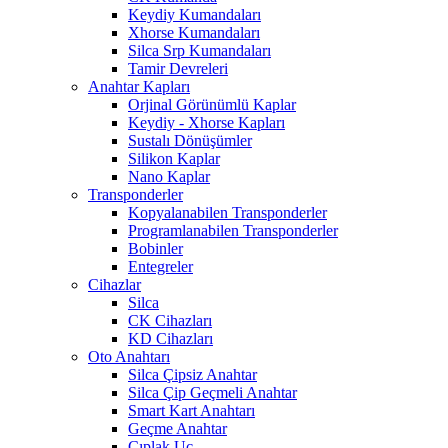
Keydiy Kumandaları
Xhorse Kumandaları
Silca Srp Kumandaları
Tamir Devreleri
Anahtar Kapları
Orjinal Görünümlü Kaplar
Keydiy - Xhorse Kapları
Sustalı Dönüşümler
Silikon Kaplar
Nano Kaplar
Transponderler
Kopyalanabilen Transponderler
Programlanabilen Transponderler
Bobinler
Entegreler
Cihazlar
Silca
CK Cihazları
KD Cihazları
Oto Anahtarı
Silca Çipsiz Anahtar
Silca Çip Geçmeli Anahtar
Smart Kart Anahtarı
Geçme Anahtar
Çıplak Uç