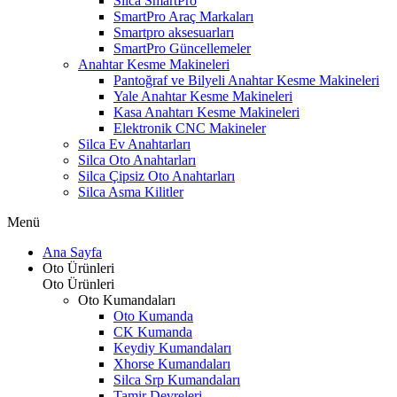
Silca SmartPro
SmartPro Araç Markaları
Smartpro aksesuarları
SmartPro Güncellemeler
Anahtar Kesme Makineleri
Pantoğraf ve Bilyeli Anahtar Kesme Makineleri
Yale Anahtar Kesme Makineleri
Kasa Anahtarı Kesme Makineleri
Elektronik CNC Makineler
Silca Ev Anahtarları
Silca Oto Anahtarları
Silca Çipsiz Oto Anahtarları
Silca Asma Kilitler
Menü
Ana Sayfa
Oto Ürünleri
Oto Ürünleri
Oto Kumandaları
Oto Kumanda
CK Kumanda
Keydiy Kumandaları
Xhorse Kumandaları
Silca Srp Kumandaları
Tamir Devreleri