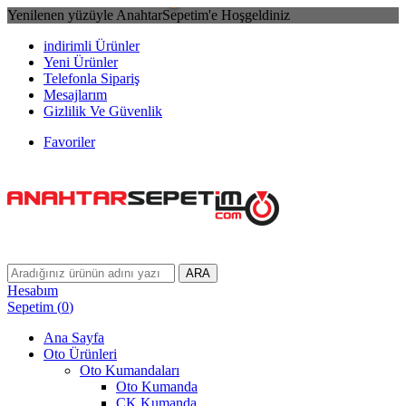
Yenilenen yüzüyle AnahtarSepetim'e Hoşgeldiniz
indirimli Ürünler
Yeni Ürünler
Telefonla Sipariş
Mesajlarım
Gizlilik Ve Güvenlik
Favoriler
ARA
Hesabım
Sepetim
(
0
)
Ana Sayfa
Oto Ürünleri
Oto Kumandaları
Oto Kumanda
CK Kumanda