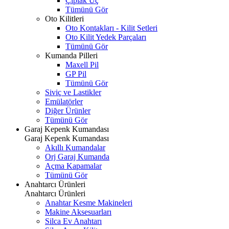
Çıplak Uç
Tümünü Gör
Oto Kilitleri
Oto Kontakları - Kilit Setleri
Oto Kilit Yedek Parçaları
Tümünü Gör
Kumanda Pilleri
Maxell Pil
GP Pil
Tümünü Gör
Siviç ve Lastikler
Emülatörler
Diğer Ürünler
Tümünü Gör
Garaj Kepenk Kumandası
Garaj Kepenk Kumandası
Akıllı Kumandalar
Orj Garaj Kumanda
Açma Kapamalar
Tümünü Gör
Anahtarcı Ürünleri
Anahtarcı Ürünleri
Anahtar Kesme Makineleri
Makine Aksesuarları
Silca Ev Anahtarı