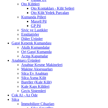
Oto Kilitleri
Oto Kontakları - Kilit Setleri
Oto Kilit Yedek Parçaları
Kumanda Pilleri
Maxell Pil
GP Pil
Siviç ve Lastikler
Emülatörler
Diğer Ürünler
Garaj Kepenk Kumandası
Akıllı Kumandalar
Orj Garaj Kumanda
Açma Kapamalar
Anahtarcı Ürünleri
Anahtar Kesme Makineleri
Makine Aksesuarları
Silca Ev Anahtarı
Silca Asma Kilit
Bareller (Kale Kilit)
Kale Kapı Kilitleri
Geçiş Sistemleri
Çok Al - Az Öde
Silca
İmmobilizer Cihazları