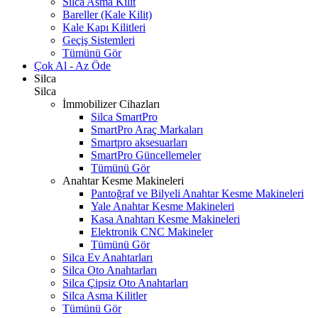
Silca Asma Kilit
Bareller (Kale Kilit)
Kale Kapı Kilitleri
Geçiş Sistemleri
Tümünü Gör
Çok Al - Az Öde
Silca
Silca
İmmobilizer Cihazları
Silca SmartPro
SmartPro Araç Markaları
Smartpro aksesuarları
SmartPro Güncellemeler
Tümünü Gör
Anahtar Kesme Makineleri
Pantoğraf ve Bilyeli Anahtar Kesme Makineleri
Yale Anahtar Kesme Makineleri
Kasa Anahtarı Kesme Makineleri
Elektronik CNC Makineler
Tümünü Gör
Silca Ev Anahtarları
Silca Oto Anahtarları
Silca Çipsiz Oto Anahtarları
Silca Asma Kilitler
Tümünü Gör