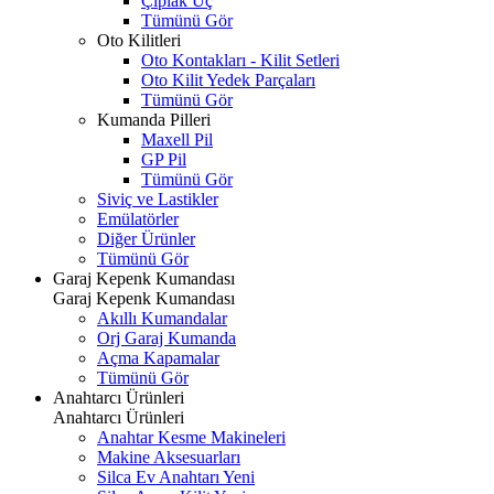
Çıplak Uç
Tümünü Gör
Oto Kilitleri
Oto Kontakları - Kilit Setleri
Oto Kilit Yedek Parçaları
Tümünü Gör
Kumanda Pilleri
Maxell Pil
GP Pil
Tümünü Gör
Siviç ve Lastikler
Emülatörler
Diğer Ürünler
Tümünü Gör
Garaj Kepenk Kumandası
Garaj Kepenk Kumandası
Akıllı Kumandalar
Orj Garaj Kumanda
Açma Kapamalar
Tümünü Gör
Anahtarcı Ürünleri
Anahtarcı Ürünleri
Anahtar Kesme Makineleri
Makine Aksesuarları
Silca Ev Anahtarı
Yeni