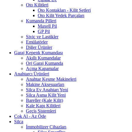
Oto Kilitleri
Oto Kontakları - Kilit Setleri
Oto Kilit Yedek Parçaları
Kumanda Pilleri
Maxell Pil
GP Pil
Siviç ve Lastikler
Emülatörler
Diğer Ürünler
Garaj Kepenk Kumandası
Akıllı Kumandalar
Orj Garaj Kumanda
Açma Kapamalar
Anahtarcı Ürünleri
Anahtar Kesme Makineleri
Makine Aksesuarları
Silca Ev Anahtarı
Yeni
Silca Asma Kilit
Yeni
Bareller (Kale Kilit)
Kale Kapı Kilitleri
Geçiş Sistemleri
Çok Al - Az Öde
Silca
İmmobilizer Cihazları