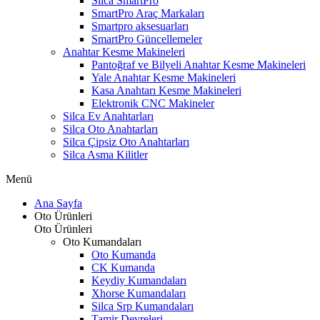
Silca SmartPro
SmartPro Araç Markaları
Smartpro aksesuarları
SmartPro Güncellemeler
Anahtar Kesme Makineleri
Pantoğraf ve Bilyeli Anahtar Kesme Makineleri
Yale Anahtar Kesme Makineleri
Kasa Anahtarı Kesme Makineleri
Elektronik CNC Makineler
Silca Ev Anahtarları
Silca Oto Anahtarları
Silca Çipsiz Oto Anahtarları
Silca Asma Kilitler
Menü
Ana Sayfa
Oto Ürünleri
Oto Ürünleri
Oto Kumandaları
Oto Kumanda
CK Kumanda
Keydiy Kumandaları
Xhorse Kumandaları
Silca Srp Kumandaları
Tamir Devreleri