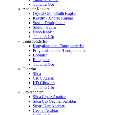
Tümünü Gör
Anahtar Kapları
Orjinal Görünümlü Kaplar
Keydiy - Xhorse Kapları
Sustalı Dönüşümler
Silikon Kaplar
Nano Kaplar
Tümünü Gör
Transponderler
Kopyalanabilen Transponderler
Programlanabilen Transponderler
Bobinler
Entegreler
Tümünü Gör
Cihazlar
Silca
CK Cihazları
KD Cihazları
Tümünü Gör
Oto Anahtarı
Silca Çipsiz Anahtar
Silca Çip Geçmeli Anahtar
Smart Kart Anahtarı
Geçme Anahtar