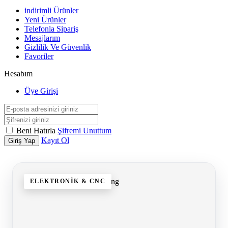
indirimli Ürünler
Yeni Ürünler
Telefonla Sipariş
Mesajlarım
Gizlilik Ve Güvenlik
Favoriler
Hesabım
Üye Girişi
Beni Hatırla
Şifremi Unuttum
Kayıt Ol
Giriş Yap
ELEKTRONIK & CNC