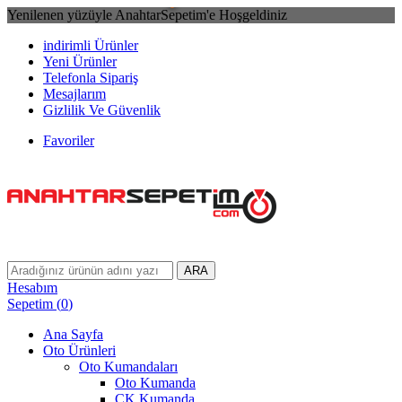
Yenilenen yüzüyle AnahtarSepetim'e Hoşgeldiniz
indirimli Ürünler
Yeni Ürünler
Telefonla Sipariş
Mesajlarım
Gizlilik Ve Güvenlik
Favoriler
ARA
Hesabım
Sepetim
(
0
)
Ana Sayfa
Oto Ürünleri
Oto Kumandaları
Oto Kumanda
CK Kumanda