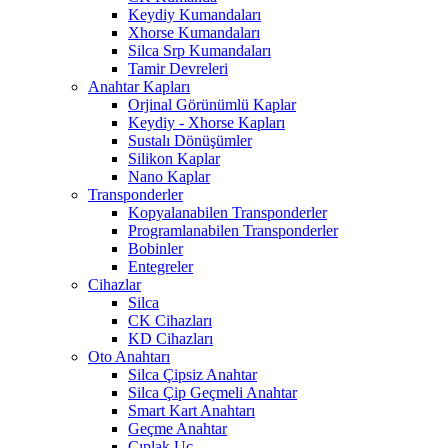
Keydiy Kumandaları
Xhorse Kumandaları
Silca Srp Kumandaları
Tamir Devreleri
Anahtar Kapları
Orjinal Görünümlü Kaplar
Keydiy - Xhorse Kapları
Sustalı Dönüşümler
Silikon Kaplar
Nano Kaplar
Transponderler
Kopyalanabilen Transponderler
Programlanabilen Transponderler
Bobinler
Entegreler
Cihazlar
Silca
CK Cihazları
KD Cihazları
Oto Anahtarı
Silca Çipsiz Anahtar
Silca Çip Geçmeli Anahtar
Smart Kart Anahtarı
Geçme Anahtar
Çıplak Uç