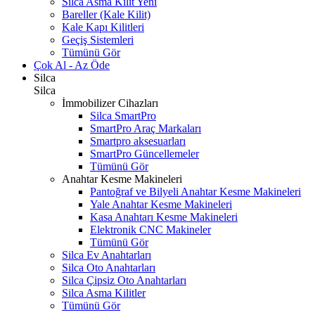
Silca Asma Kilit
Yeni
Bareller (Kale Kilit)
Kale Kapı Kilitleri
Geçiş Sistemleri
Tümünü Gör
Çok Al - Az Öde
Silca
Silca
İmmobilizer Cihazları
Silca SmartPro
SmartPro Araç Markaları
Smartpro aksesuarları
SmartPro Güncellemeler
Tümünü Gör
Anahtar Kesme Makineleri
Pantoğraf ve Bilyeli Anahtar Kesme Makineleri
Yale Anahtar Kesme Makineleri
Kasa Anahtarı Kesme Makineleri
Elektronik CNC Makineler
Tümünü Gör
Silca Ev Anahtarları
Silca Oto Anahtarları
Silca Çipsiz Oto Anahtarları
Silca Asma Kilitler
Tümünü Gör