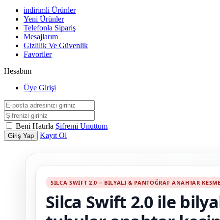
indirimli Ürünler
Yeni Ürünler
Telefonla Sipariş
Mesajlarım
Gizlilik Ve Güvenlik
Favoriler
Hesabım
Üye Girişi
Beni Hatırla
Şifremi Unuttum
Kayıt Ol
Giriş Yap
SILCA SWIFT 2.0 – BILYALI & PANTOĞRAF ANAHTAR KESM
Silca Swift 2.0 ile bily