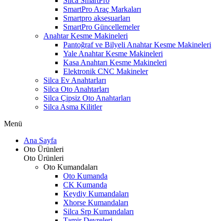
Silca SmartPro
SmartPro Araç Markaları
Smartpro aksesuarları
SmartPro Güncellemeler
Anahtar Kesme Makineleri
Pantoğraf ve Bilyeli Anahtar Kesme Makineleri
Yale Anahtar Kesme Makineleri
Kasa Anahtarı Kesme Makineleri
Elektronik CNC Makineler
Silca Ev Anahtarları
Silca Oto Anahtarları
Silca Çipsiz Oto Anahtarları
Silca Asma Kilitler
Menü
Ana Sayfa
Oto Ürünleri
Oto Ürünleri
Oto Kumandaları
Oto Kumanda
CK Kumanda
Keydiy Kumandaları
Xhorse Kumandaları
Silca Srp Kumandaları
Tamir Devreleri