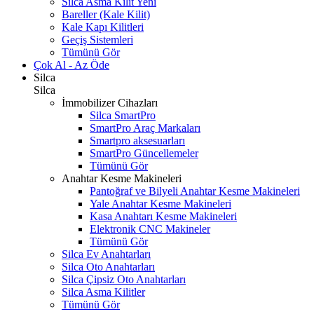
Silca Asma Kilit
Yeni
Bareller (Kale Kilit)
Kale Kapı Kilitleri
Geçiş Sistemleri
Tümünü Gör
Çok Al - Az Öde
Silca
Silca
İmmobilizer Cihazları
Silca SmartPro
SmartPro Araç Markaları
Smartpro aksesuarları
SmartPro Güncellemeler
Tümünü Gör
Anahtar Kesme Makineleri
Pantoğraf ve Bilyeli Anahtar Kesme Makineleri
Yale Anahtar Kesme Makineleri
Kasa Anahtarı Kesme Makineleri
Elektronik CNC Makineler
Tümünü Gör
Silca Ev Anahtarları
Silca Oto Anahtarları
Silca Çipsiz Oto Anahtarları
Silca Asma Kilitler
Tümünü Gör