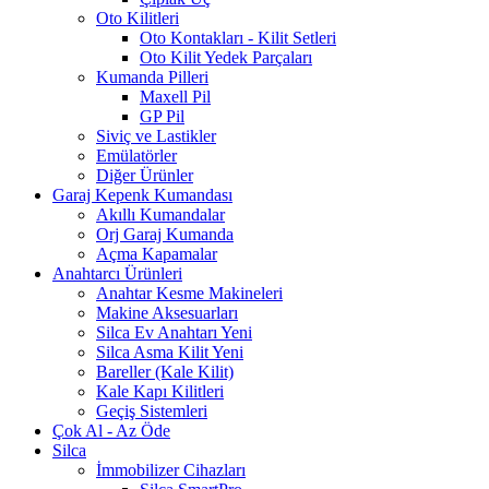
Oto Kilitleri
Oto Kontakları - Kilit Setleri
Oto Kilit Yedek Parçaları
Kumanda Pilleri
Maxell Pil
GP Pil
Siviç ve Lastikler
Emülatörler
Diğer Ürünler
Garaj Kepenk Kumandası
Akıllı Kumandalar
Orj Garaj Kumanda
Açma Kapamalar
Anahtarcı Ürünleri
Anahtar Kesme Makineleri
Makine Aksesuarları
Silca Ev Anahtarı
Yeni
Silca Asma Kilit
Yeni
Bareller (Kale Kilit)
Kale Kapı Kilitleri
Geçiş Sistemleri
Çok Al - Az Öde
Silca
İmmobilizer Cihazları