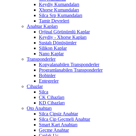
Keydiy Kumandaları
Xhorse Kumandaları
Silca Srp Kumandaları
Tamir Devreleri
Anahtar Kapları
Orjinal Görünümlü Kaplar
Keydiy - Xhorse Kapları
Sustalı Dönüşümler
Silikon Kaplar
Nano Kaplar
Transponderler
Kopyalanabilen Transponderler
Programlanabilen Transponderler
Bobinler
Entegreler
Cihazlar
Silca
CK Cihazları
KD Cihazları
Oto Anahtarı
Silca Çipsiz Anahtar
Silca Çip Geçmeli Anahtar
Smart Kart Anahtarı
Geçme Anahtar
Çıplak Uç