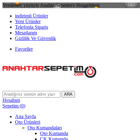
Yenilenen yüzüyle AnahtarSepetim'e Hoşgeldiniz
indirimli Ürünler
Yeni Ürünler
Telefonla Sipariş
Mesajlarım
Gizlilik Ve Güvenlik
Favoriler
ARA
Hesabım
Sepetim
(
0
)
Ana Sayfa
Oto Ürünleri
Oto Kumandaları
Oto Kumanda
CK Kumanda