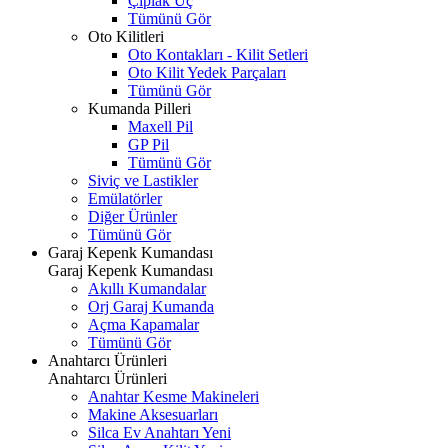
Çıplak Uç
Tümünü Gör
Oto Kilitleri
Oto Kontakları - Kilit Setleri
Oto Kilit Yedek Parçaları
Tümünü Gör
Kumanda Pilleri
Maxell Pil
GP Pil
Tümünü Gör
Siviç ve Lastikler
Emülatörler
Diğer Ürünler
Tümünü Gör
Garaj Kepenk Kumandası
Garaj Kepenk Kumandası
Akıllı Kumandalar
Orj Garaj Kumanda
Açma Kapamalar
Tümünü Gör
Anahtarcı Ürünleri
Anahtarcı Ürünleri
Anahtar Kesme Makineleri
Makine Aksesuarları
Silca Ev Anahtarı
Yeni