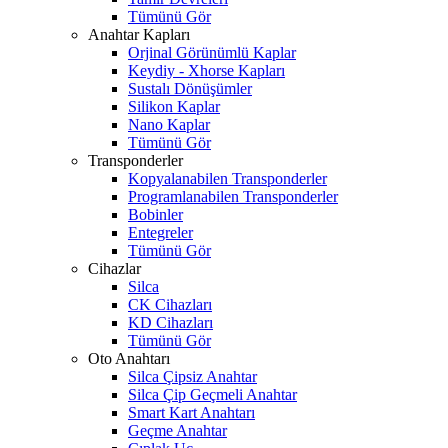
Tümünü Gör
Anahtar Kapları
Orjinal Görünümlü Kaplar
Keydiy - Xhorse Kapları
Sustalı Dönüşümler
Silikon Kaplar
Nano Kaplar
Tümünü Gör
Transponderler
Kopyalanabilen Transponderler
Programlanabilen Transponderler
Bobinler
Entegreler
Tümünü Gör
Cihazlar
Silca
CK Cihazları
KD Cihazları
Tümünü Gör
Oto Anahtarı
Silca Çipsiz Anahtar
Silca Çip Geçmeli Anahtar
Smart Kart Anahtarı
Geçme Anahtar