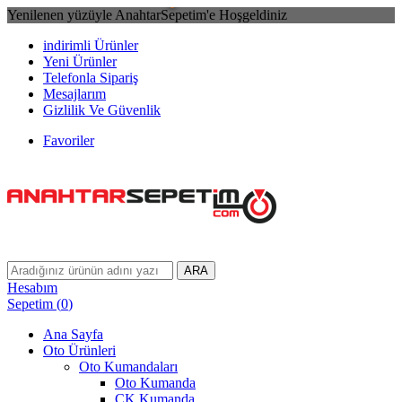
Yenilenen yüzüyle AnahtarSepetim'e Hoşgeldiniz
indirimli Ürünler
Yeni Ürünler
Telefonla Sipariş
Mesajlarım
Gizlilik Ve Güvenlik
Favoriler
ARA
Hesabım
Sepetim
(
0
)
Ana Sayfa
Oto Ürünleri
Oto Kumandaları
Oto Kumanda
CK Kumanda