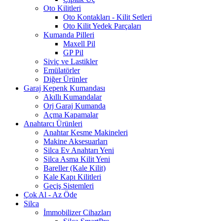
Oto Kilitleri
Oto Kontakları - Kilit Setleri
Oto Kilit Yedek Parçaları
Kumanda Pilleri
Maxell Pil
GP Pil
Siviç ve Lastikler
Emülatörler
Diğer Ürünler
Garaj Kepenk Kumandası
Akıllı Kumandalar
Orj Garaj Kumanda
Açma Kapamalar
Anahtarcı Ürünleri
Anahtar Kesme Makineleri
Makine Aksesuarları
Silca Ev Anahtarı
Yeni
Silca Asma Kilit
Yeni
Bareller (Kale Kilit)
Kale Kapı Kilitleri
Geçiş Sistemleri
Çok Al - Az Öde
Silca
İmmobilizer Cihazları