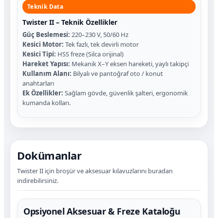
Teknik Data
Twister II – Teknik Özellikler
Güç Beslemesi:
220–230 V, 50/60 Hz
Kesici Motor:
Tek fazlı, tek devirli motor
Kesici Tipi:
HSS freze (Silca orijinal)
Hareket Yapısı:
Mekanik X–Y eksen hareketi, yaylı takipçi
Kullanım Alanı:
Bilyalı ve pantoğraf oto / konut
anahtarları
Ek Özellikler:
Sağlam gövde, güvenlik şalteri, ergonomik
kumanda kolları.
Dokümanlar
Twister II için broşür ve aksesuar kılavuzlarını buradan
indirebilirsiniz.
Opsiyonel Aksesuar & Freze Kataloğu