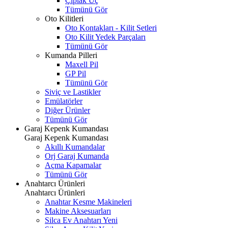
Çıplak Uç
Tümünü Gör
Oto Kilitleri
Oto Kontakları - Kilit Setleri
Oto Kilit Yedek Parçaları
Tümünü Gör
Kumanda Pilleri
Maxell Pil
GP Pil
Tümünü Gör
Siviç ve Lastikler
Emülatörler
Diğer Ürünler
Tümünü Gör
Garaj Kepenk Kumandası
Garaj Kepenk Kumandası
Akıllı Kumandalar
Orj Garaj Kumanda
Açma Kapamalar
Tümünü Gör
Anahtarcı Ürünleri
Anahtarcı Ürünleri
Anahtar Kesme Makineleri
Makine Aksesuarları
Silca Ev Anahtarı
Yeni