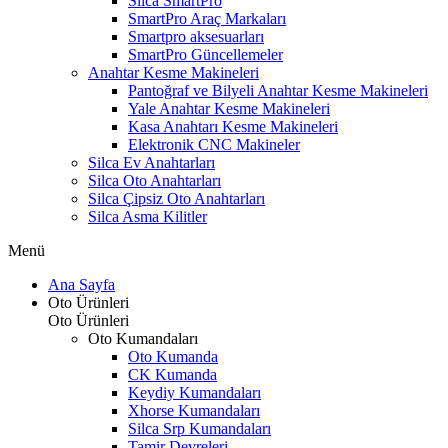
Silca SmartPro
SmartPro Araç Markaları
Smartpro aksesuarları
SmartPro Güncellemeler
Anahtar Kesme Makineleri
Pantoğraf ve Bilyeli Anahtar Kesme Makineleri
Yale Anahtar Kesme Makineleri
Kasa Anahtarı Kesme Makineleri
Elektronik CNC Makineler
Silca Ev Anahtarları
Silca Oto Anahtarları
Silca Çipsiz Oto Anahtarları
Silca Asma Kilitler
Menü
Ana Sayfa
Oto Ürünleri
Oto Ürünleri
Oto Kumandaları
Oto Kumanda
CK Kumanda
Keydiy Kumandaları
Xhorse Kumandaları
Silca Srp Kumandaları
Tamir Devreleri