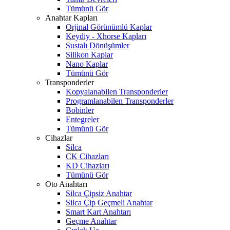
Tümünü Gör
Anahtar Kapları
Orjinal Görünümlü Kaplar
Keydiy - Xhorse Kapları
Sustalı Dönüşümler
Silikon Kaplar
Nano Kaplar
Tümünü Gör
Transponderler
Kopyalanabilen Transponderler
Programlanabilen Transponderler
Bobinler
Entegreler
Tümünü Gör
Cihazlar
Silca
CK Cihazları
KD Cihazları
Tümünü Gör
Oto Anahtarı
Silca Çipsiz Anahtar
Silca Çip Geçmeli Anahtar
Smart Kart Anahtarı
Geçme Anahtar