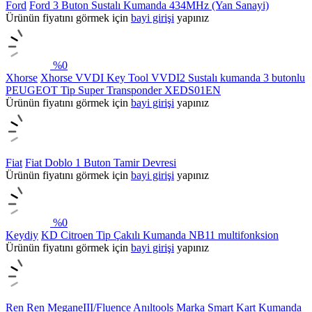
Ford
Ford 3 Buton Sustalı Kumanda 434MHz (Yan Sanayi)
Ürünün fiyatını görmek için
bayi girişi
yapınız
%
0
Xhorse
Xhorse VVDI Key Tool VVDI2 Sustalı kumanda 3 butonlu
PEUGEOT Tip Super Transponder XEDS01EN
Ürünün fiyatını görmek için
bayi girişi
yapınız
Fiat
Fiat Doblo 1 Buton Tamir Devresi
Ürünün fiyatını görmek için
bayi girişi
yapınız
%
0
Keydiy
KD Citroen Tip Çakılı Kumanda NB11 multifonksion
Ürünün fiyatını görmek için
bayi girişi
yapınız
Ren
Ren MeganeIII/Fluence Anıltools Marka Smart Kart Kumanda