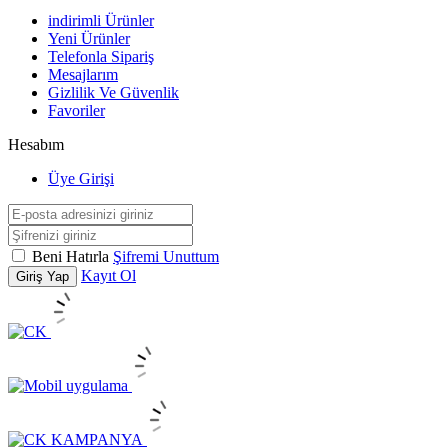
indirimli Ürünler
Yeni Ürünler
Telefonla Sipariş
Mesajlarım
Gizlilik Ve Güvenlik
Favoriler
Hesabım
Üye Girişi
Beni Hatırla
Şifremi Unuttum
Kayıt Ol
Giriş Yap