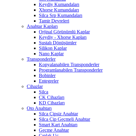
Keydiy Kumandaları
Xhorse Kumandaları
Silca Srp Kumandaları
Tamir Devreleri
Anahtar Kapları
Orjinal Görünümlü Kaplar
Keydiy - Xhorse Kapları
Sustalı Dönüşümler
Silikon Kaplar
Nano Kaplar
Transponderler
Kopyalanabilen Transponderler
Programlanabilen Transponderler
Bobinler
Entegreler
Cihazlar
Silca
CK Cihazları
KD Cihazları
Oto Anahtarı
Silca Çipsiz Anahtar
Silca Çip Geçmeli Anahtar
Smart Kart Anahtarı
Geçme Anahtar
Çıplak Uç