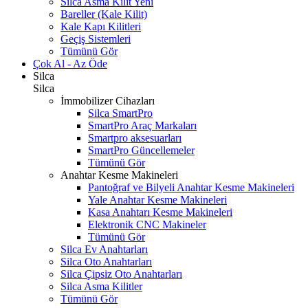
Silca Asma Kilit
Yeni
Bareller (Kale Kilit)
Kale Kapı Kilitleri
Geçiş Sistemleri
Tümünü Gör
Çok Al - Az Öde
Silca
Silca
İmmobilizer Cihazları
Silca SmartPro
SmartPro Araç Markaları
Smartpro aksesuarları
SmartPro Güncellemeler
Tümünü Gör
Anahtar Kesme Makineleri
Pantoğraf ve Bilyeli Anahtar Kesme Makineleri
Yale Anahtar Kesme Makineleri
Kasa Anahtarı Kesme Makineleri
Elektronik CNC Makineler
Tümünü Gör
Silca Ev Anahtarları
Silca Oto Anahtarları
Silca Çipsiz Oto Anahtarları
Silca Asma Kilitler
Tümünü Gör