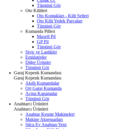
Çıplak Uç
Tümünü Gör
Oto Kilitleri
Oto Kontakları - Kilit Setleri
Oto Kilit Yedek Parçaları
Tümünü Gör
Kumanda Pilleri
Maxell Pil
GP Pil
Tümünü Gör
Siviç ve Lastikler
Emülatörler
Diğer Ürünler
Tümünü Gör
Garaj Kepenk Kumandası
Garaj Kepenk Kumandası
Akıllı Kumandalar
Orj Garaj Kumanda
Açma Kapamalar
Tümünü Gör
Anahtarcı Ürünleri
Anahtarcı Ürünleri
Anahtar Kesme Makineleri
Makine Aksesuarları
Silca Ev Anahtarı
Yeni