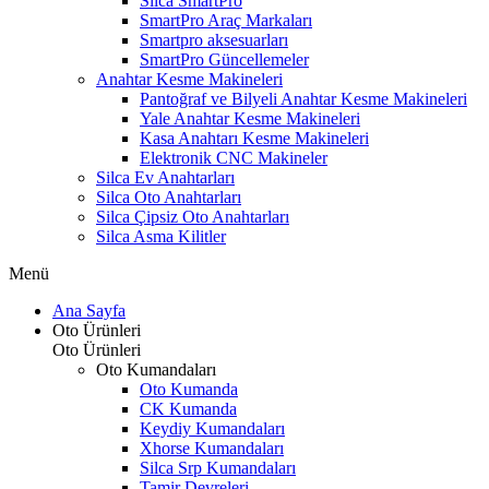
Silca SmartPro
SmartPro Araç Markaları
Smartpro aksesuarları
SmartPro Güncellemeler
Anahtar Kesme Makineleri
Pantoğraf ve Bilyeli Anahtar Kesme Makineleri
Yale Anahtar Kesme Makineleri
Kasa Anahtarı Kesme Makineleri
Elektronik CNC Makineler
Silca Ev Anahtarları
Silca Oto Anahtarları
Silca Çipsiz Oto Anahtarları
Silca Asma Kilitler
Menü
Ana Sayfa
Oto Ürünleri
Oto Ürünleri
Oto Kumandaları
Oto Kumanda
CK Kumanda
Keydiy Kumandaları
Xhorse Kumandaları
Silca Srp Kumandaları
Tamir Devreleri