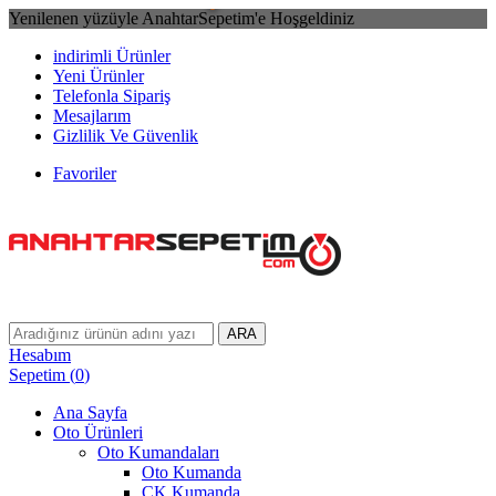
Yenilenen yüzüyle AnahtarSepetim'e Hoşgeldiniz
indirimli Ürünler
Yeni Ürünler
Telefonla Sipariş
Mesajlarım
Gizlilik Ve Güvenlik
Favoriler
ARA
Hesabım
Sepetim
(
0
)
Ana Sayfa
Oto Ürünleri
Oto Kumandaları
Oto Kumanda
CK Kumanda