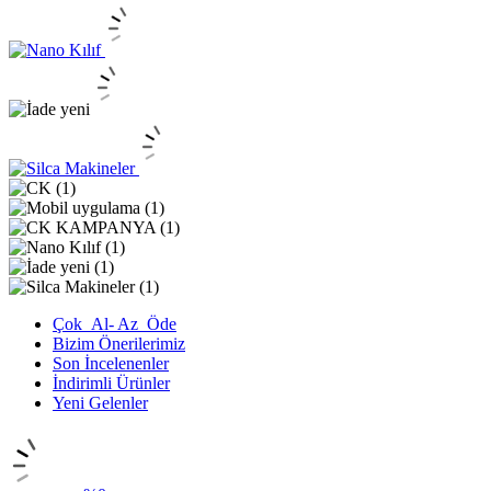
Çok_Al- Az_Öde
Bizim Önerilerimiz
Son İncelenenler
İndirimli Ürünler
Yeni Gelenler