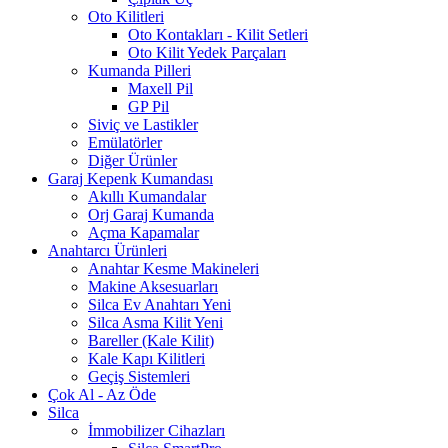
Oto Kilitleri
Oto Kontakları - Kilit Setleri
Oto Kilit Yedek Parçaları
Kumanda Pilleri
Maxell Pil
GP Pil
Siviç ve Lastikler
Emülatörler
Diğer Ürünler
Garaj Kepenk Kumandası
Akıllı Kumandalar
Orj Garaj Kumanda
Açma Kapamalar
Anahtarcı Ürünleri
Anahtar Kesme Makineleri
Makine Aksesuarları
Silca Ev Anahtarı
Yeni
Silca Asma Kilit
Yeni
Bareller (Kale Kilit)
Kale Kapı Kilitleri
Geçiş Sistemleri
Çok Al - Az Öde
Silca
İmmobilizer Cihazları