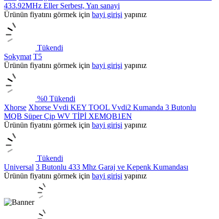
433.92MHz Eller Serbest, Yan sanayi
Ürünün fiyatını görmek için
bayi girişi
yapınız
Tükendi
Sokymat
T5
Ürünün fiyatını görmek için
bayi girişi
yapınız
%
0
Tükendi
Xhorse
Xhorse Vvdi KEY TOOL Vvdi2 Kumanda 3 Butonlu
MQB Süper Çip WV TİPİ XEMQB1EN
Ürünün fiyatını görmek için
bayi girişi
yapınız
Tükendi
Universal
3 Butonlu 433 Mhz Garaj ve Kepenk Kumandası
Ürünün fiyatını görmek için
bayi girişi
yapınız