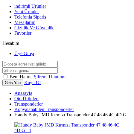
indirimli Ürünler
Yeni Ürünler
Telefonla Sipariş
Mesajlarım
Gizlilik Ve Güvenlik
Favoriler
Hesabım
Üye Girişi
Beni Hatırla
Şifremi Unuttum
Kayıt Ol
Giriş Yap
Anasayfa
Oto Ürünleri
Transponderler
Kopyalanabilen Transponderler
Handy Baby JMD Kırmızı Transponder 47 48 46 4C 4D G