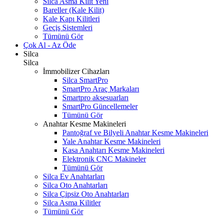
Silca Asma Kilit
Yeni
Bareller (Kale Kilit)
Kale Kapı Kilitleri
Geçiş Sistemleri
Tümünü Gör
Çok Al - Az Öde
Silca
Silca
İmmobilizer Cihazları
Silca SmartPro
SmartPro Araç Markaları
Smartpro aksesuarları
SmartPro Güncellemeler
Tümünü Gör
Anahtar Kesme Makineleri
Pantoğraf ve Bilyeli Anahtar Kesme Makineleri
Yale Anahtar Kesme Makineleri
Kasa Anahtarı Kesme Makineleri
Elektronik CNC Makineler
Tümünü Gör
Silca Ev Anahtarları
Silca Oto Anahtarları
Silca Çipsiz Oto Anahtarları
Silca Asma Kilitler
Tümünü Gör