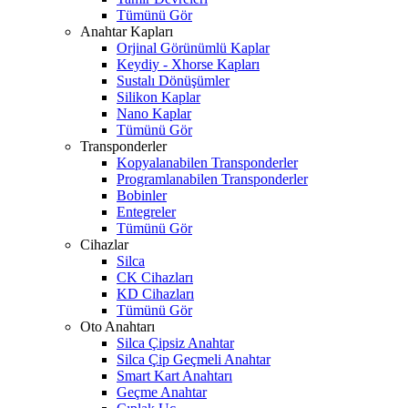
Tümünü Gör
Anahtar Kapları
Orjinal Görünümlü Kaplar
Keydiy - Xhorse Kapları
Sustalı Dönüşümler
Silikon Kaplar
Nano Kaplar
Tümünü Gör
Transponderler
Kopyalanabilen Transponderler
Programlanabilen Transponderler
Bobinler
Entegreler
Tümünü Gör
Cihazlar
Silca
CK Cihazları
KD Cihazları
Tümünü Gör
Oto Anahtarı
Silca Çipsiz Anahtar
Silca Çip Geçmeli Anahtar
Smart Kart Anahtarı
Geçme Anahtar