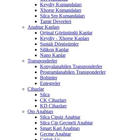
Keydiy Kumandaları
Xhorse Kumandaları
Silca Srp Kumandaları
Tamir Devreleri
Anahtar Kapları
Orjinal Görünümlü Kaplar
Keydiy - Xhorse Kapları
Sustalı Dönüşümler
Silikon Kaplar
Nano Kaplar
Transponderler
Kopyalanabilen Transponderler
Programlanabilen Transponderler
Bobinler
Entegreler
Cihazlar
Silca
CK Cihazları
KD Cihazları
Oto Anahtarı
Silca Çipsiz Anahtar
Silca Çip Geçmeli Anahtar
Smart Kart Anahtarı
Geçme Anahtar
Çıplak Uç