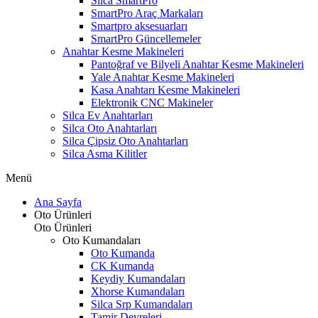
Silca SmartPro
SmartPro Araç Markaları
Smartpro aksesuarları
SmartPro Güncellemeler
Anahtar Kesme Makineleri
Pantoğraf ve Bilyeli Anahtar Kesme Makineleri
Yale Anahtar Kesme Makineleri
Kasa Anahtarı Kesme Makineleri
Elektronik CNC Makineler
Silca Ev Anahtarları
Silca Oto Anahtarları
Silca Çipsiz Oto Anahtarları
Silca Asma Kilitler
Menü
Ana Sayfa
Oto Ürünleri
Oto Ürünleri
Oto Kumandaları
Oto Kumanda
CK Kumanda
Keydiy Kumandaları
Xhorse Kumandaları
Silca Srp Kumandaları
Tamir Devreleri