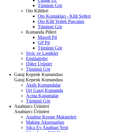
Çıplak Uç
Tümünü Gör
Oto Kilitleri
Oto Kontakları - Kilit Setleri
Oto Kilit Yedek Parçaları
Tümünü Gör
Kumanda Pilleri
Maxell Pil
GP Pil
Tümünü Gör
Siviç ve Lastikler
Emülatörler
Diğer Ürünler
Tümünü Gör
Garaj Kepenk Kumandası
Garaj Kepenk Kumandası
Akıllı Kumandalar
Orj Garaj Kumanda
Açma Kapamalar
Tümünü Gör
Anahtarcı Ürünleri
Anahtarcı Ürünleri
Anahtar Kesme Makineleri
Makine Aksesuarları
Silca Ev Anahtarı
Yeni