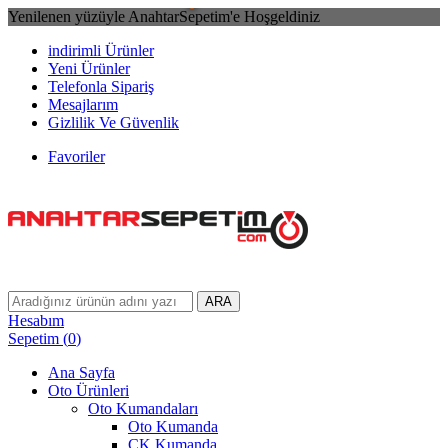
Yenilenen yüzüyle AnahtarSepetim'e Hoşgeldiniz
indirimli Ürünler
Yeni Ürünler
Telefonla Sipariş
Mesajlarım
Gizlilik Ve Güvenlik
Favoriler
ARA
Hesabım
Sepetim
(
0
)
Ana Sayfa
Oto Ürünleri
Oto Kumandaları
Oto Kumanda
CK Kumanda