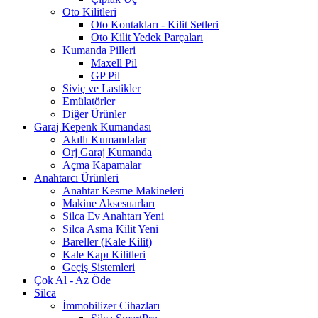
Oto Kilitleri
Oto Kontakları - Kilit Setleri
Oto Kilit Yedek Parçaları
Kumanda Pilleri
Maxell Pil
GP Pil
Siviç ve Lastikler
Emülatörler
Diğer Ürünler
Garaj Kepenk Kumandası
Akıllı Kumandalar
Orj Garaj Kumanda
Açma Kapamalar
Anahtarcı Ürünleri
Anahtar Kesme Makineleri
Makine Aksesuarları
Silca Ev Anahtarı
Yeni
Silca Asma Kilit
Yeni
Bareller (Kale Kilit)
Kale Kapı Kilitleri
Geçiş Sistemleri
Çok Al - Az Öde
Silca
İmmobilizer Cihazları