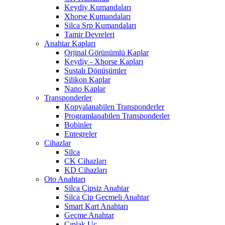
Keydiy Kumandaları
Xhorse Kumandaları
Silca Srp Kumandaları
Tamir Devreleri
Anahtar Kapları
Orjinal Görünümlü Kaplar
Keydiy - Xhorse Kapları
Sustalı Dönüşümler
Silikon Kaplar
Nano Kaplar
Transponderler
Kopyalanabilen Transponderler
Programlanabilen Transponderler
Bobinler
Entegreler
Cihazlar
Silca
CK Cihazları
KD Cihazları
Oto Anahtarı
Silca Çipsiz Anahtar
Silca Çip Geçmeli Anahtar
Smart Kart Anahtarı
Geçme Anahtar
Çıplak Uç