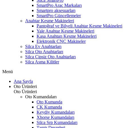
Silca SmartPro
SmartPro Araç Markaları
Smartpro aksesuarları
SmartPro Güncellemeler
Anahtar Kesme Makineleri
Pantoğraf ve Bilyeli Anahtar Kesme Makineleri
Yale Anahtar Kesme Makineleri
Kasa Anahtarı Kesme Makineleri
Elektronik CNC Makineler
Silca Ev Anahtarları
Silca Oto Anahtarları
Silca Çipsiz Oto Anahtarları
Silca Asma Kilitler
Menü
Ana Sayfa
Oto Ürünleri
Oto Ürünleri
Oto Kumandaları
Oto Kumanda
CK Kumanda
Keydiy Kumandaları
Xhorse Kumandaları
Silca Srp Kumandaları
Tamir Devreleri